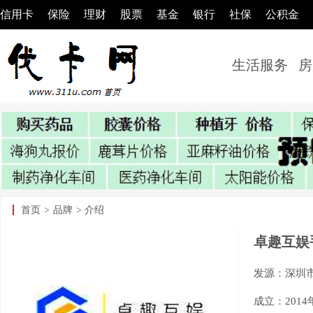
信用卡
保险
理财
股票
基金
银行
社保
公积金
生活服务
房
首页
>
品牌
> 介绍
卓趣互娱
发源：深圳
成立：2014