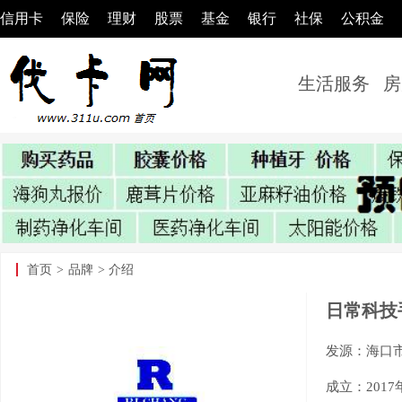
信用卡
保险
理财
股票
基金
银行
社保
公积金
生活服务
房
首页
>
品牌
> 介绍
日常科技
发源：海口
成立：2017