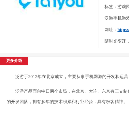
标签：游戏
泛游手机游
网址：
https
随时光变迁
更多介绍
泛游于2012年在北京成立，主要从事手机网游的开发和运营
泛游产品面向中日两个市场，在北京、大连、东京有三支制
的开发团队，拥有多年的技术积累和行业经验，具有极客精神。