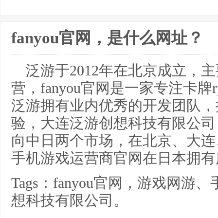
fanyou官网，是什么网址？
泛游于2012年在北京成立，
营，fanyou官网是一家专注卡
泛游拥有业内优秀的开发团队，
验，大连泛游创想科技有限公司
向中日两个市场，在北京、大连
手机游戏运营商官网在日本拥有
Tags：fanyou官网，游戏网
想科技有限公司。