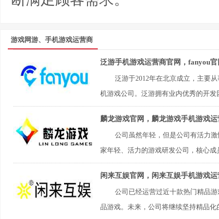
游戏网游、手机游戏运营商
泛游手机游戏运营商官网，fanyou
泛游于2012年在北京成立，主要
机游戏公司。泛游拥有业内优秀的开发团
麟龙游戏官网，麟龙游戏手机游戏运
公司虽然年轻，但是公司有活力激
家年轻、活力的游戏研发公司，核心成员来
闲来互娱官网，闲来互娱手机游戏运
公司已经运营过近十款热门精品游
品游戏。未来，公司将继续坚持精品化的