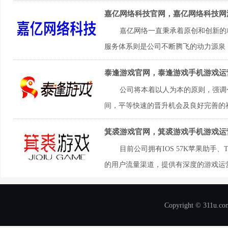
嘉亿网络科技官网，嘉亿网络科技网
嘉亿网络一直秉承着原创和创新的
服务体系则是公司不断腾飞的动力源泉；
泰逢游戏官网，泰逢游戏手机游戏运
公司将本着以人为本的原则，强调
间，平等快速的晋升机会及良好完善的福
箕裘游戏官网，箕裘游戏手机游戏运
目前公司拥有IOS 57K苹果助手
的用户流量渠道，提供有深度的游戏运营
Copyright © 311u.com