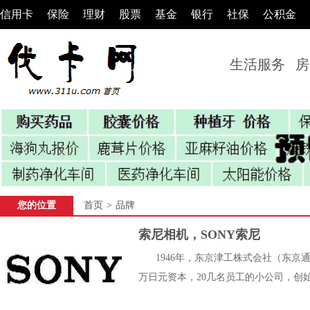
信用卡
保险
理财
股票
基金
银行
社保
公积金
生活服务
房
您的位置
首页
>
品牌
索尼相机，SONY索尼
1946年，东京津工株式会社（东
万日元资本，20几名员工的小公司，创始