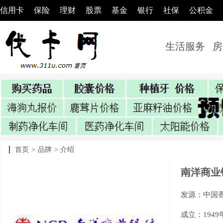
信用卡
保险
理财
股票
基金
银行
社保
公积金
生活服务
房
首页
>
品牌
> 介绍
南洋商业
发源：中国
成立：1949