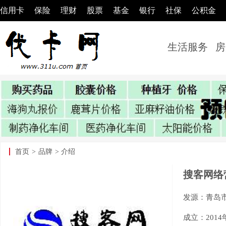
信用卡
保险
理财
股票
基金
银行
社保
公积金
生活服务
房
首页
>
品牌
> 介绍
搜客网络
发源：青岛
成立：2014