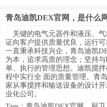
青岛迪凯DEX官网，是什么
关键的电气元器件和液压、气
证向客户提供质量优良，运行可
一直秉承科技兴企，青岛迪凯D
为本，追求高质的理念；坚持与
单、执行的管理思想。迪凯搅拌
程中实行全 面的质量管理。青
家从事搅拌和输送设备的设计开
业化公司。
Tags：青岛迪凯DEX官网，