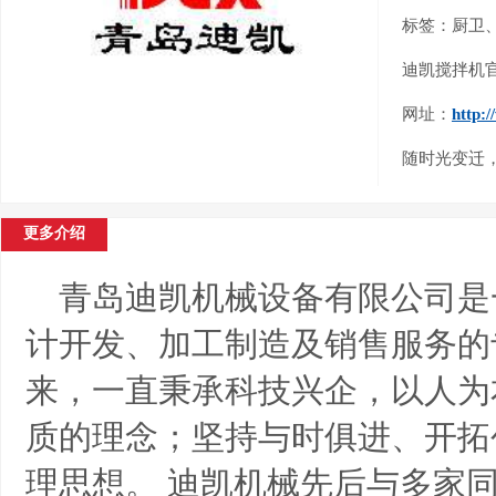
标签：厨卫
迪凯搅拌机
网址：
http:
随时光变迁
更多介绍
青岛迪凯机械设备有限公司是
计开发、加工制造及销售服务
来，一直秉承科技兴企，以人为
质的理念；坚持与时俱进、开拓
理思想。
迪凯机械先后与多家