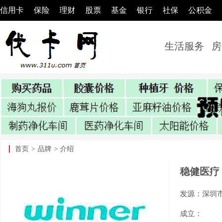
信用卡
保险
理财
股票
基金
银行
社保
公积金
生活服务
房
首页
>
品牌
> 介绍
稳健医疗
发源：深圳
成立：