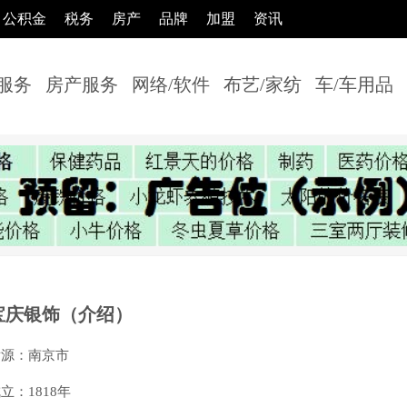
公积金
税务
房产
品牌
加盟
资讯
服务
房产服务
网络/软件
布艺/家纺
车/车用品
宝庆银饰（介绍）
发源：南京市
立：1818年