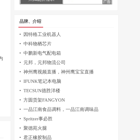
品牌、介绍
因特格工业机器人
中科物栖芯片
中鹏新电气配电箱
内
元邦，元邦物流公司
神州鹰视频直播，神州鹰宝宝直播
IFUNK笔记本电脑
TECSUN德胜洋楼
方圆货架FANGYON
一品江南食品调料，一品江南调味品
Spritzer事必胜
聚德苑火腿
君正橡胶制品