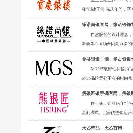
至上世纪三四十年代，
楼”创建于清·嘉庆年间，至今
缘诺尚银官网，缘诺银饰
自然脱俗的设计理念，
舞会等不同场合闪亮点缀的选
曼谷银银手镯，曼古银银
MGS萃取野性神秘的
MGS品牌无处不在的时尚密
熊银匠银手镯官网，熊银
多年来，企业信守“宁
嬴利模式、完善的连锁运营系
天乙饰品，天乙首饰