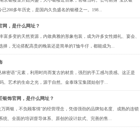
南京银楼业开始兴盛，大小银楼近百家，名噪当时。公司前身“宝庆银
已200多年历史，是国内久负盛名的银楼之一。198...
官网，是什么网址？
丰富多变的天然资源，内敛典雅的形象包装，成为许多女性婚礼、宴会、
择，无论搭配高贵的晚装还是简单的T恤牛仔，都能成为...
饰
“丛林密语”元素，利用时尚而复古的材质，强烈的手工感与质感。这正是
码。艺术的生命之光，源于自然。金泰珠宝集团始创于...
匠银饰官网，是什么网址？
失万两银，不负顾客情”的经营理念，凭借强劲的品牌知名度、成熟的连锁
统、全面的培训督导体系、原创的设计款式、完善的售...