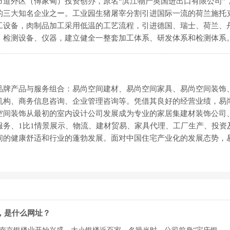
道外区（傅家甸）投资创办，原名“滨江物产英国进出口有限公司”
的三大知名企业之ー。工业园生猪屠宰分割引进国际一流的荷兰施托
工设备，肉制品加工采用低温的工艺流程，引进德国、瑞士、荷兰、
、检测设备、仪器，建立健全一整套加工体系、研发体系和检测体系
品牌产品与服务组合：易尚空间建材、易尚空间家具、易尚空间装饰
机构、商务信息咨询、企业管理咨询等。凭借其良好的经营业绩，易
空间装饰从最初的室内设计公司发展成为专业的家居集建材装饰公司
务、1比1情景展示、物流、建材贸易、家具代理、工厂生产、投资
间的健康舒适和行业的蓬勃发展。面对中国住宅产业化的发展态势，
，是什么网址？