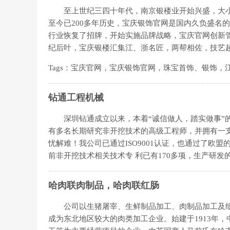
至上世纪三四十年代，南京银楼业开始兴盛，大小
至今已200多年历史，宝庆银饰官网是国内久负盛名的
行业恢复了招牌，开始实施品牌战略，宝庆官网创新
纪后叶，宝庆银楼汇集江、浙名匠，两帮相佐，技艺
Tags：宝庆官网，宝庆银饰官网，珠宝首饰、银饰
钻通工程机械
深圳钻通成立以来，本着“诚信做人，踏实做事”的
有多名长期研究非开挖技术的高级工程师，并拥有一
忧解难！我公司已通过ISO9001认证，也通过了欧
前非开挖技术相关技术专 利已有170多项，生产研发的
哈肉联肉制品，哈肉联红肠
公司以生猪屠宰、生鲜制品加工、肉制品加工及纸
成为东北地区较大的肉类加工企业。始建于1913年