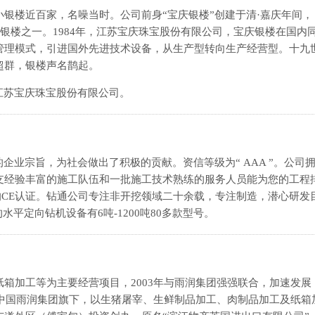
银楼近百家，名噪当时。公司前身“宝庆银楼”创建于清·嘉庆年间，
银楼之一。1984年，江苏宝庆珠宝股份有限公司，宝庆银楼在国内
管理模式，引进国外先进技术设备，从生产型转向生产经营型。十九
超群，银楼声名鹊起。
，江苏宝庆珠宝股份有限公司。
企业宗旨，为社会做出了积极的贡献。资信等级为“ AAA ”。公司
支经验丰富的施工队伍和一批施工技术熟练的服务人员能为您的工程
盟的CE认证。钻通公司专注非开挖领域二十余载，专注制造，潜心研发
水平定向钻机设备有6吨-1200吨80多款型号。
箱加工等为主要经营项目，2003年与雨润集团强强联合，加速发展
，中国雨润集团旗下，以生猪屠宰、生鲜制品加工、肉制品加工及纸箱