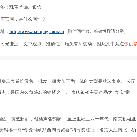
标签：珠宝首饰、银饰
宝庆官网，是什么网址？
网址：
http://www.baoqing.com.cn
（随时间推移、准确性敬请分辩）
随时光变迁，文中观点、准确性、难免有所变动，因此文中观点
仅供
）是集珠宝首饰零售、批发、研发加工为一体的大型品牌珠宝商。
公司
年历史，是国内久负盛名的银楼之一。
宝庆银楼主要产品为“宝庆”牌
相佐，技艺超群，银楼声名鹊起。
至上世纪三四十年代，南京银楼业
，宝庆银楼一尊“银鼎”摘取“西湖博览会”特等奖桂冠，名震大江南北，确