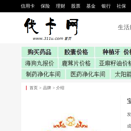
信用卡
保险
理财
股票
基金
银行
社保
生活
首页
>
品牌
> 介绍
成