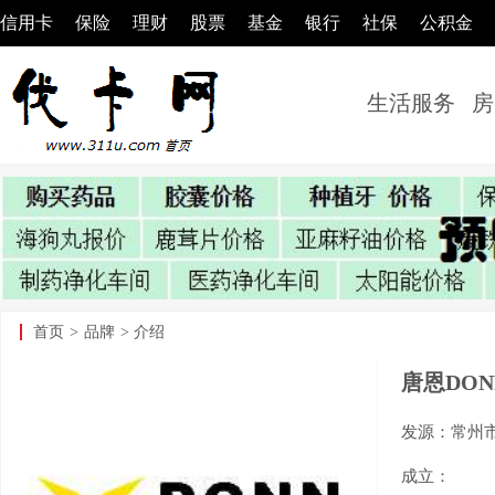
信用卡
保险
理财
股票
基金
银行
社保
公积金
生活服务
房
首页
>
品牌
> 介绍
唐恩DO
发源：常州
成立：