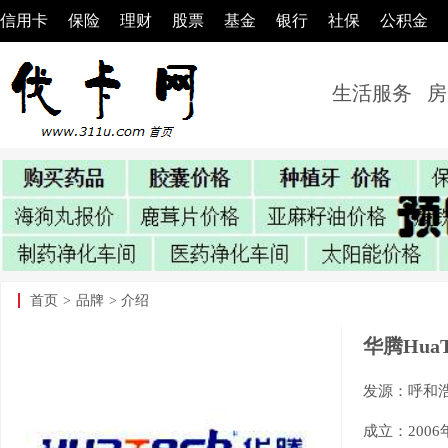
信用卡
保险
理财
股票
基金
银行
社保
公积金
生活服务
房
首页
>
品牌
> 介绍
华腾Hua
发源：呼和
成立：2006