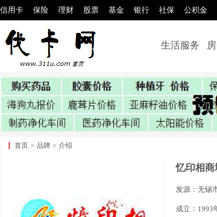
信用卡
保险
理财
股票
基金
银行
社保
公积金
生活服务
房
首页
>
品牌
> 介绍
忆印相商
发源：无锡
成立：1993