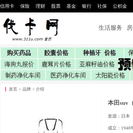
信用卡
保险
理财
股票
基金
银行
社保
公积金
生活服务
房
首页
>
品牌
> 介绍
本田suv
发源：日本
成立：1948